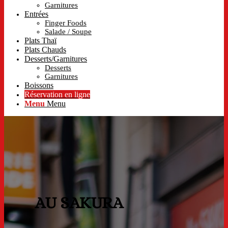
Garnitures
Entrées
Finger Foods
Salade / Soupe
Plats Thaï
Plats Chauds
Desserts/Garnitures
Desserts
Garnitures
Boissons
Réservation en ligne
Menu
Menu
AU SAKURA