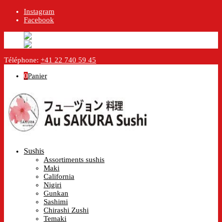
Instagram
Facebook
English
Anglais
en
Français
Français
fr
Téléphone:
+41 22 740 59 45
0
Panier
Sushis
Assortiments sushis
Maki
California
Nigiri
Gunkan
Sashimi
Chirashi Zushi
Temaki