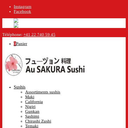
Instagram
Facebook
English
Anglais
en
Français
Français
fr
Téléphone:
+41 22 740 59 45
0
Panier
Sushis
Assortiments sushis
Maki
California
Nigiri
Gunkan
Sashimi
Chirashi Zushi
Temaki