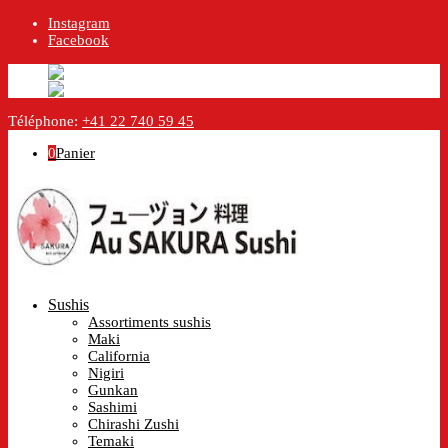
Instagram
Facebook
English
Anglais
en
Français
Français
fr
Téléphone:
+41 22 740 59 45
0
Panier
Sushis
Assortiments sushis
Maki
California
Nigiri
Gunkan
Sashimi
Chirashi Zushi
Temaki