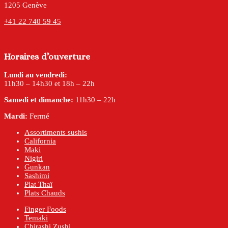
1205 Genève
+41 22 740 59 45
Horaires d’ouverture
Lundi au vendredi:
11h30 – 14h30 et 18h – 22h
Samedi et dimanche:
11h30 – 22h
Mardi:
Fermé
Assortiments sushis
California
Maki
Nigiri
Gunkan
Sashimi
Plat Thaï
Plats Chauds
Finger Foods
Temaki
Chirashi Zushi