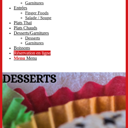
Garnitures
Entrées
Finger Foods
Salade / Soupe
Plats Thaï
Plats Chauds
Desserts/Garnitures
Desserts
Garnitures
Boissons
Réservation en ligne
Menu
Menu
DESSERTS