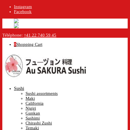
Instagram
Facebook
English
English
en
Français
French
fr
Téléphone:
+41 22 740 59 45
0
Shopping Cart
Sushi
Sushi assortments
Maki
California
Nigiri
Gunkan
Sashimi
Chirashi Zushi
Temaki