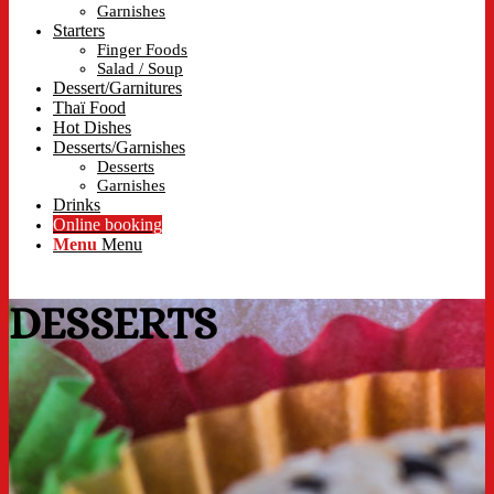
Garnishes
Starters
Finger Foods
Salad / Soup
Dessert/Garnitures
Thaï Food
Hot Dishes
Desserts/Garnishes
Desserts
Garnishes
Drinks
Online booking
Menu
Menu
DESSERTS