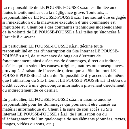
La responsabilité de LE POUSSE-POUSSE s.à.r.l est limitée aux
fautes intentionnelles et à la négligence grave. Toutefois, la
responsabilité de LE POUSSE-POUSSE s.à.r.l ne saurait être engagée
si l’inexécution ou la mauvaise exécution d’une commande est
imputable au Client ou à des contraintes techniques indépendantes
de la volonté de LE POUSSE-POUSSE s.à.r.l telles qu’énoncées à
l’article 8 ci-avant.
En particulier, LE POUSSE-POUSSE s.à.r.l décline toute
responsabilité en cas d’interruption du Site Internet LE POUSSE-
POUSSE s.à.r.l, de survenance de bugs ou d’erreurs de
fonctionnement, ainsi qu’en cas de dommages, direct ou indirect,
qu’elles qu’en soient les causes, origines, natures ou conséquences,
provoqués à raison de l’accès de quiconque au Site Internet LE
POUSSE-POUSSE s.à.r.l ou de l’impossibilité d’y accéder, de même
que l’utilisation du Site Internet LE POUSSE-POUSSE s.à.r.l et/ou du
crédit accordé à une quelconque information provenant directement
ou indirectement de ce dernier.
En particulier, LE POUSSE-POUSSE s.à.r.l n’assume aucune
responsabilité pour les dommages qui pourraient être causés au
matériel informatique du Client à la suite de son accès au Site
Internet LE POUSSE-POUSSE s.à.r.l, de l’utilisation ou du
téléchargement de l’un quelconque de ses éléments (données, textes,
images, vidéos ou sons, etc.).