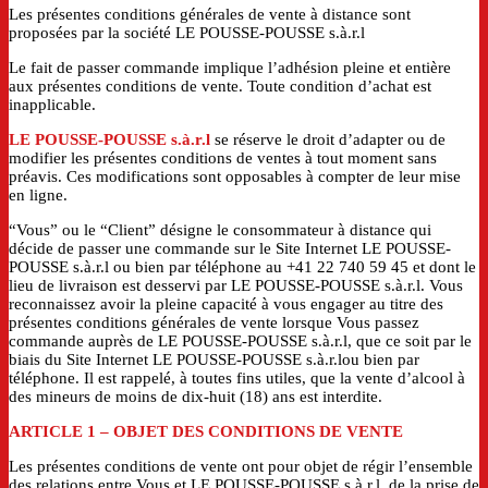
Les présentes conditions générales de vente à distance sont
proposées par la société LE POUSSE-POUSSE s.à.r.l
Le fait de passer commande implique l’adhésion pleine et entière
aux présentes conditions de vente. Toute condition d’achat est
inapplicable.
LE POUSSE-POUSSE s.à.r.l
se réserve le droit d’adapter ou de
modifier les présentes conditions de ventes à tout moment sans
préavis. Ces modifications sont opposables à compter de leur mise
en ligne.
“Vous” ou le “Client” désigne le consommateur à distance qui
décide de passer une commande sur le Site Internet LE POUSSE-
POUSSE s.à.r.l ou bien par téléphone au +41 22 740 59 45 et dont le
lieu de livraison est desservi par LE POUSSE-POUSSE s.à.r.l. Vous
reconnaissez avoir la pleine capacité à vous engager au titre des
présentes conditions générales de vente lorsque Vous passez
commande auprès de LE POUSSE-POUSSE s.à.r.l, que ce soit par le
biais du Site Internet LE POUSSE-POUSSE s.à.r.lou bien par
téléphone. Il est rappelé, à toutes fins utiles, que la vente d’alcool à
des mineurs de moins de dix-huit (18) ans est interdite.
ARTICLE 1
– OBJET DES CONDITIONS DE VENTE
Les présentes conditions de vente ont pour objet de régir l’ensemble
des relations entre Vous et LE POUSSE-POUSSE s.à.r.l, de la prise de