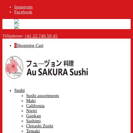
Instagram
Facebook
English
English
en
Français
French
fr
Téléphone:
+41 22 740 59 45
0
Shopping Cart
Sushi
Sushi assortments
Maki
California
Nigiri
Gunkan
Sashimi
Chirashi Zushi
Temaki