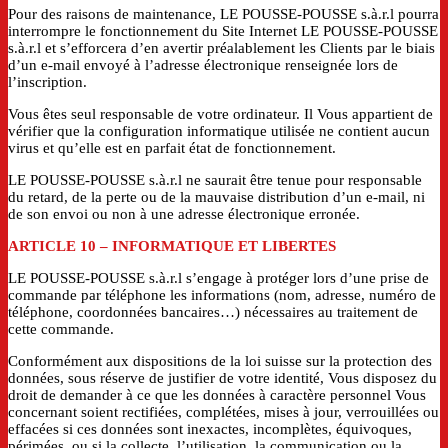
Pour des raisons de maintenance, LE POUSSE-POUSSE s.à.r.l pourra
interrompre le fonctionnement du Site Internet LE POUSSE-POUSSE
s.à.r.l et s’efforcera d’en avertir préalablement les Clients par le biais
d’un e-mail envoyé à l’adresse électronique renseignée lors de
l’inscription.
Vous êtes seul responsable de votre ordinateur. Il Vous appartient de
vérifier que la configuration informatique utilisée ne contient aucun
virus et qu’elle est en parfait état de fonctionnement.
LE POUSSE-POUSSE s.à.r.l ne saurait être tenue pour responsable
du retard, de la perte ou de la mauvaise distribution d’un e-mail, ni
de son envoi ou non à une adresse électronique erronée.
ARTICLE 10
– INFORMATIQUE ET LIBERTES
LE POUSSE-POUSSE s.à.r.l s’engage à protéger lors d’une prise de
commande par téléphone les informations (nom, adresse, numéro de
téléphone, coordonnées bancaires…) nécessaires au traitement de
cette commande.
Conformément aux dispositions de la loi suisse sur la protection des
données, sous réserve de justifier de votre identité, Vous disposez du
droit de demander à ce que les données à caractère personnel Vous
concernant soient rectifiées, complétées, mises à jour, verrouillées ou
effacées si ces données sont inexactes, incomplètes, équivoques,
périmées, ou si la collecte, l’utilisation, la communication ou la