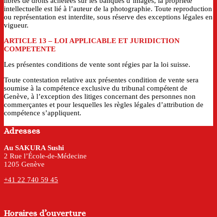
libres de droits achetées sur les banques d’images, la propriété
intellectuelle est lié à l’auteur de la photographie. Toute reproduction
ou représentation est interdite, sous réserve des exceptions légales en
vigueur.
ARTICLE 13
– LOI APPLICABLE ET JURIDICTION
COMPETENTE
Les présentes conditions de vente sont régies par la loi suisse.
Toute contestation relative aux présentes condition de vente sera
soumise à la compétence exclusive du tribunal compétent de
Genève, à l’exception des litiges concernant des personnes non
commerçantes et pour lesquelles les règles légales d’attribution de
compétence s’appliquent.
Adresses
Au SAKURA Sushi
2 Rue l’École-de-Médecine
1205 Genève
+41 22 740 59 45
Horaires d’ouverture