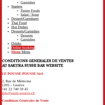
Garnishes
Starters
Finger Foods
Salad / Soup
Dessert/Garnitures
Thaï Food
Hot Dishes
Desserts/Garnishes
Desserts
Garnishes
Drinks
Online booking
Menu
Menu
CONDITIONS GENERALES DE VENTES
AU SAKURA SUSHI BAR WEBSITE
LE POUSSE-POUSSE Sàrl
2, Rue de Médecine
1205 – Genève
+41 22 740 59 45
info@sushi-geneve.ch
Conditions G
énérales de Vente