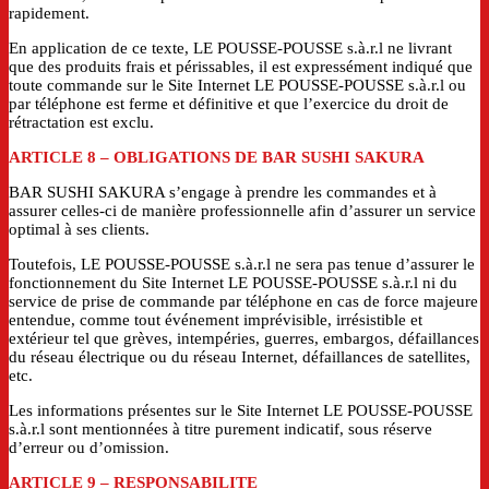
rapidement.
En application de ce texte, LE POUSSE-POUSSE s.à.r.l ne livrant
que des produits frais et périssables, il est expressément indiqué que
toute commande sur le Site Internet LE POUSSE-POUSSE s.à.r.l ou
par téléphone est ferme et définitive et que l’exercice du droit de
rétractation est exclu.
ARTICLE 8
– OBLIGATIONS DE
BAR SUSHI SAKURA
BAR SUSHI SAKURA s’engage à prendre les commandes et à
assurer celles-ci de manière professionnelle afin d’assurer un service
optimal à ses clients.
Toutefois, LE POUSSE-POUSSE s.à.r.l ne sera pas tenue d’assurer le
fonctionnement du Site Internet LE POUSSE-POUSSE s.à.r.l ni du
service de prise de commande par téléphone en cas de force majeure
entendue, comme tout événement imprévisible, irrésistible et
extérieur tel que grèves, intempéries, guerres, embargos, défaillances
du réseau électrique ou du réseau Internet, défaillances de satellites,
etc.
Les informations présentes sur le Site Internet LE POUSSE-POUSSE
s.à.r.l sont mentionnées à titre purement indicatif, sous réserve
d’erreur ou d’omission.
ARTICLE 9
– RESPONSABILITE