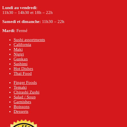
Lundi au vendredi:
11h30 – 14h30 et 18h – 22h
Samedi et dimanche:
11h30 – 22h
Mardi:
Fermé
Sushi assortments
California
Maki
Nigiri
Gunkan
Sashimi
Hot Dishes
Thaï Food
Finger Foods
Temaki
Chirashi Zushi
Salad / Soup
Garnishes
Boissons
Desserts