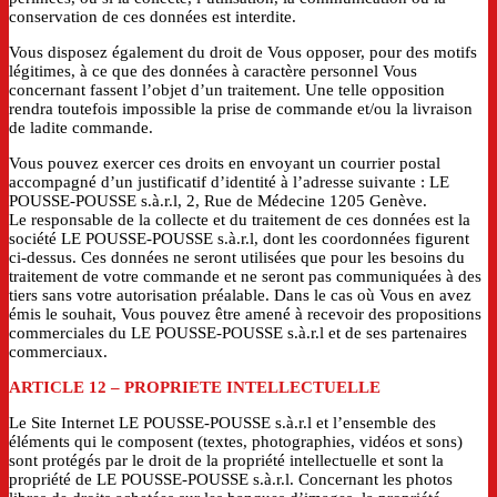
conservation de ces données est interdite.
Vous disposez également du droit de Vous opposer, pour des motifs
légitimes, à ce que des données à caractère personnel Vous
concernant fassent l’objet d’un traitement. Une telle opposition
rendra toutefois impossible la prise de commande et/ou la livraison
de ladite commande.
Vous pouvez exercer ces droits en envoyant un courrier postal
accompagné d’un justificatif d’identité à l’adresse suivante : LE
POUSSE-POUSSE s.à.r.l, 2, Rue de Médecine 1205 Genève.
Le responsable de la collecte et du traitement de ces données est la
société LE POUSSE-POUSSE s.à.r.l, dont les coordonnées figurent
ci-dessus. Ces données ne seront utilisées que pour les besoins du
traitement de votre commande et ne seront pas communiquées à des
tiers sans votre autorisation préalable. Dans le cas où Vous en avez
émis le souhait, Vous pouvez être amené à recevoir des propositions
commerciales du LE POUSSE-POUSSE s.à.r.l et de ses partenaires
commerciaux.
ARTICLE 12
– PROPRIETE INTELLECTUELLE
Le Site Internet LE POUSSE-POUSSE s.à.r.l et l’ensemble des
éléments qui le composent (textes, photographies, vidéos et sons)
sont protégés par le droit de la propriété intellectuelle et sont la
propriété de LE POUSSE-POUSSE s.à.r.l. Concernant les photos