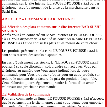
commande sur le Site Internet LE POUSSE-POUSSE s.à.r.l ou par
téléphone jusqu’au moment de la prise de la marchandise dans le
Sushi Bar.
ARTICLE 2
– COMMANDE PAR INTERNET
2.1 Sélection des plats et menus sur le Site Internet BAR SUSHI
SAKURA
Après Vous être connecté sur le Site Internet LE POUSSE-POUSSE
s.à.r.l, Vous disposez de la faculté de consulter la carte LE POUSSE-
POUSSE s.à.r.l et de choisir les plats et les menus de votre choix.
Les produits présentés sur la carte LE POUSSE-POUSSE s.à.r.l le
sont sous réserve des stocks disponibles.
En cas d’épuisement des stocks, le “LE POUSSE-POUSSE s.à.r.l”
pourra, à sa seule discrétion, soit prendre contact avec Vous par
téléphone au numéro que Vous aurez indiqué lors de votre
commande pour Vous proposer d’opter pour un autre produit, soit
réduire le montant de la facture du prix du produit indisponible.
Cette réduction pourra également prendre la forme d’un avoir à
valoir sur une prochaine commande.
2.2 Validation de la commande
Pour une commande en ligne, LE POUSSE-POUSSE s.à.r.l n’accepte
que le paiement via le site internet avant votre venue pour emporter
la marchandise. Lorsque cette opération est effectuée, votre