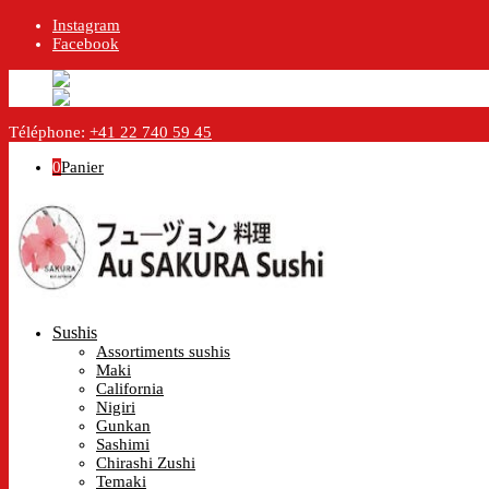
Instagram
Facebook
English
Anglais
en
Français
Français
fr
Téléphone:
+41 22 740 59 45
0
Panier
Sushis
Assortiments sushis
Maki
California
Nigiri
Gunkan
Sashimi
Chirashi Zushi
Temaki