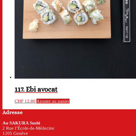
117. Ebi avocat
CHF
12.80
Ajouter au panier
Adresse
Au SAKURA Sushi
2 Rue l’École-de-Médecine
1205 Genève