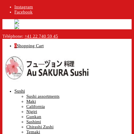
Instagram
Facebook
English
English
en
Français
French
fr
Téléphone:
+41 22 740 59 45
0
Shopping Cart
Sushi
Sushi assortments
Maki
California
Nigiri
Gunkan
Sashimi
Chirashi Zushi
Temaki