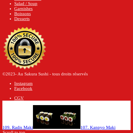
Salad / Soup
Garnishes
Boissons
Desserts
©2023- Au Sakura Sushi - tous droits réservés
Instagram
Facebook
CGV
109. Radis Maki
107. Kanpyo Maki
Scroll to top