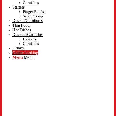
Garnishes
Starters
Finger Foods
Salad / Soup
Dessert/Garnitures
Thaï Food
Hot Dishes
Desserts/Garnishes
Desserts
Garnishes
Drinks
Online booking
Menu
Menu