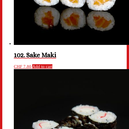
102. Sake Maki
CHF
7.80
Add to cart